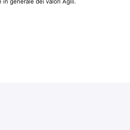
in generale dei valori Agili.
alcuni membri del team (circa 60