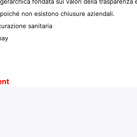
erarchica fondata sui valori della trasparenza e 
e poiché non esistono chiusure aziendali.
urazione sanitaria
pay
ent
e da remoto:
0 minuti)
che verrà discusso in un colloquio tecnico con 