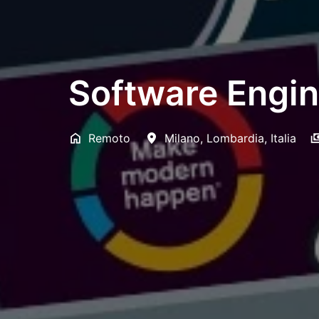
Software Engin
Remoto
Milano
,
Lombardia
,
Italia