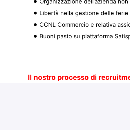
Organizzazione dell’azienda non g
Libertà nella gestione delle feri
CCNL Commercio e relativa assic
Buoni pasto su piattaforma Satis
Il nostro processo di recruitm
Tutti gli step si svolgono interament
Un colloquio conoscitivo (circa 3
Un esercizio da svolgere a casa 
minuti)